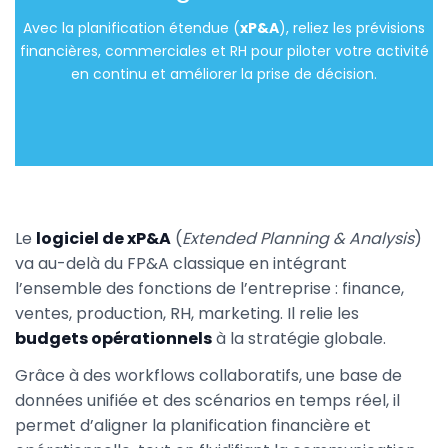
Avec la planification étendue (
xP&A
), reliez les prévisions
financières, commerciales et RH pour piloter votre activité
en continu et améliorer la prise de décision.
Le
logiciel de xP&A
(
Extended Planning & Analysis
)
va au-delà du FP&A classique en intégrant
l’ensemble des fonctions de l’entreprise : finance,
ventes, production, RH, marketing. Il relie les
budgets opérationnels
à la stratégie globale.
Grâce à des workflows collaboratifs, une base de
données unifiée et des scénarios en temps réel, il
permet d’aligner la planification financière et