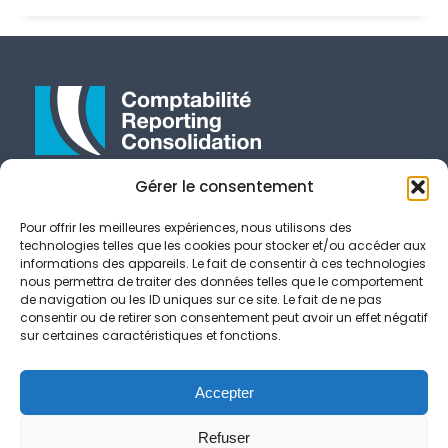
Gérer le consentement
E-Mail
contact@crcconseil.com
Pour offrir les meilleures expériences, nous utilisons des
Suivez-Nous
technologies telles que les cookies pour stocker et/ou accéder aux
informations des appareils. Le fait de consentir à ces technologies
nous permettra de traiter des données telles que le comportement
PARIS
de navigation ou les ID uniques sur ce site. Le fait de ne pas
consentir ou de retirer son consentement peut avoir un effet négatif
sur certaines caractéristiques et fonctions.
93 Rue de Javel 75015 Paris
Tél :
+33 1 72 35 04 76
Accepter
© CRC Conseil 2016, All Rights Reserved
NEWSLETTER
Refuser