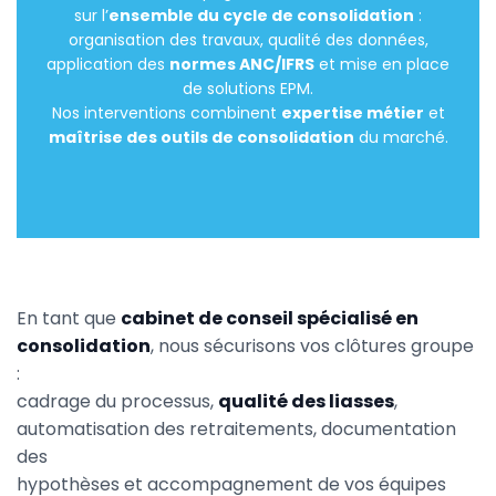
sur l’
ensemble du cycle de consolidation
:
organisation des travaux, qualité des données,
application des
normes ANC/IFRS
et mise en place
de solutions EPM.
Nos interventions combinent
expertise métier
et
maîtrise des outils de consolidation
du marché.
En tant que
cabinet de conseil spécialisé en
consolidation
, nous sécurisons vos clôtures groupe
:
cadrage du processus,
qualité des liasses
,
automatisation des retraitements, documentation
des
hypothèses et accompagnement de vos équipes